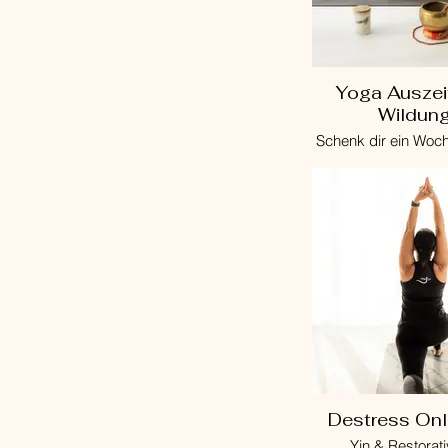
Yoga Auszei
Wildun
Schenk dir ein Woc
für dich allein, um 
und Kraft zu tanken
Körper und dein
Einklang mit Yoga, 
und Medita
Destress Onl
Yin & Restorat