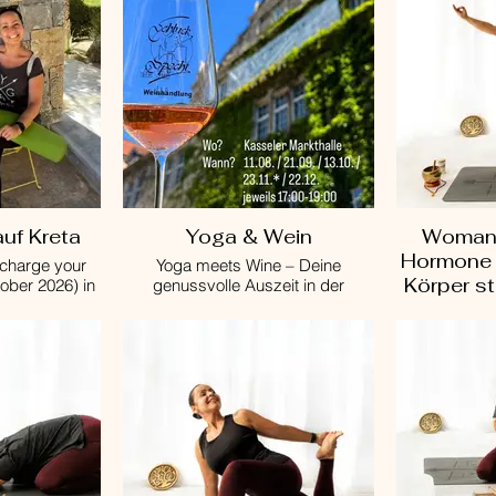
auf Kreta
Yoga & Wein
Woman 
Hormone 
echarge your
Yoga meets Wine – Deine
Körper st
tober 2026) in
genussvolle Auszeit in der
 Paralos Irini
Markthalle Kassel.
Woman in Balance
artet dich ...
Ab August lade ich dich einmal im
Yoga) - ein K
n, Genuss,
Monat ein, deine Matte
in der Zeit 
n, Schwimmen,
auszurollen und deine Sinne auf
wieder den W
und vor allem
eine ganz neue Reise zu
die eigene Mi
u entspannen.
schicken. Bei unserer 5-teiligen
wie Hormon Y
Workshop-Reihe verbinden wir die
dich wieder 
tiefe Körperwahrnehmung des
bringen. W
Yoga mit dem bewussten Erleben