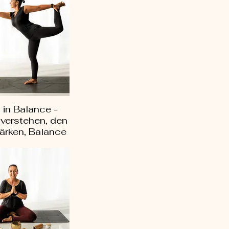
in Balance -
verstehen, den
ärken, Balance
finden.
 (Feel Good
onzept für Frauen, die
der Hormonumstellung
eg zu sich selbst in
tte finden. Entdecke,
oga dir helfen kann,
ins Gleichgewicht zu
enn du unter PMS,