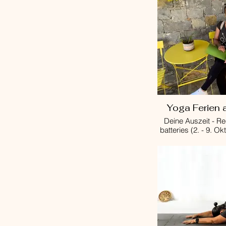
Yoga Ferien 
Deine Auszeit - R
batteries (2. - 9. Ok
Agia Galini im Hotel
Mare.
Auf deiner Reise erw
Yoga, gutes Esse
kleine Wanderunge
neue Impressionen 
Zeit für dich, um z