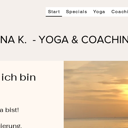
Start
Specials
Yoga
Coach
INA K. - YOGA & COACH
 ich bin
 bist!
rierung.