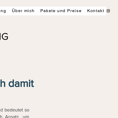
ing
Über mich
Pakete und Preise
Kontakt
ING
ch damit
nd bedeutet so
ich Ansatz, um