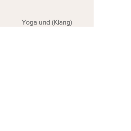
Yoga und (Klang)
Meditation
Yoga Retreats/
Yoga Ferien
Yoga Auszeit auf Kreta 2025
Resilienz Yoga/ Coaching