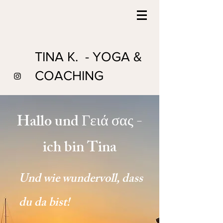
TINA K. - YOGA &
COACHING
Hallo und Γειά σας -
ich bin Tina
Und wie wundervoll, dass
du da bist!