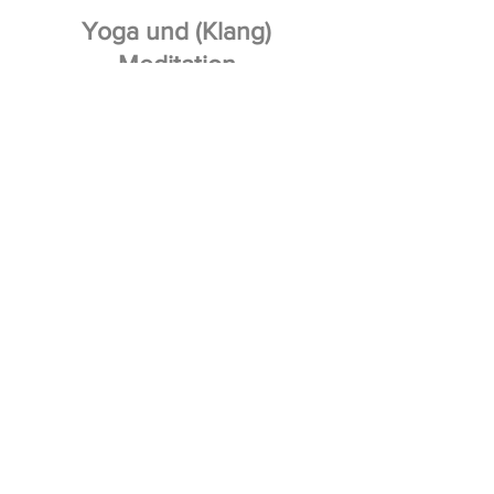
Yoga und (Klang)
Meditation
Yoga Retreats/
Yoga Ferien
Resilienz Yoga/ Coaching