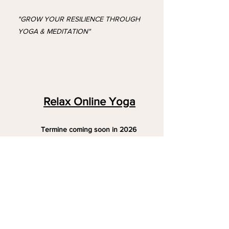
"GROW YOUR RESILIENCE THROUGH
YOGA & MEDITATION"
Relax Online Yoga
Termine coming soon in 2026
ONLINE - Zoom Zugang
Möchtest du die Woche geschmeidig
beginnen?
In Online-Yogaeinheiten begleite ich dich mit
sanften Flows, beruhigende Atemtechniken
und achtsame Meditation. Die laden dich ein