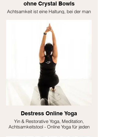
ohne Crystal Bowls
Achtsamkeit ist eine Haltung, bei der man
sich ganz bewusst entscheidet, mit der
Aufmerksamkeit im Hier und Jetzt zu
bleiben. Achtsamkeit ist somit das
Gegenteil von Multitasking, dass laut
Hirnforschern nicht für mehr Leistung
sorgt, sondern diese sogar verschlechtert.
Schon nach zwei Monaten
Achtsamkeitstraining sind positive Effekte
wie Depressionen und Ängste auf das
Immunsystem messbar. Forscher des
Leipziger Max-Planck-Instituts der
Kognitionsforschung konnten anhand von
Haaranalysen belegen, dass der
Stresslevel langfristig um 25 % sinkt, wenn
man täglich übt.
Destress Online Yoga
Yin & Restorative Yoga, Meditation,
Achtsamkeitstool - Online Yoga für jeden